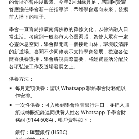
的會址亦曾兩度搬遷。今年2月因緣具足，感謝阿贊耀
答應擔任學會新一任指導師，帶領學會邁向未來，發揚
前人播下的種子。
學會一直旨於推廣南傳佛教的禪修文化，以佛法融入日
常生活。考慮到一般都市人心靈緊張，為使大眾有一處
心靈休息空間，學會擬開闢一個接近山林，環境較清靜
的新道場。喜聞不少同修表示支持學會發展，歡迎各位
隨喜供養護持，學會將視實際需要，將經費靈活分配於
各項弘法工作及道場發展之上。
供養方法：
每月定額供養：請以 Whatsapp 聯絡學會財務組以
作安排。
一次性供養：可入帳到學會匯豐銀行戶口，並把入賬
紙或轉賬紀錄連同供養人姓名 Whatsapp 予
學會財
務組
(9144 6084)，帳戶資料如下：
銀行：匯豐銀行 (HSBC)