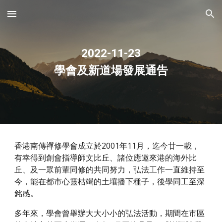
Skip to main content
Skip to navigation
2022-
11
-
23
學會及新道場發展通告
香港南傳禪修學會成立於2001年11月，迄今廿一載，
有幸得到創會指導師文比丘、諸位應邀來港的海外比
丘、及一眾前輩同修的共同努力，弘法工作一直維持至
今，能在都市心靈枯竭的土壤播下種子，後學同工至深
銘感。
多年來，學會曾舉辦大大小小的弘法活動，期間在市區